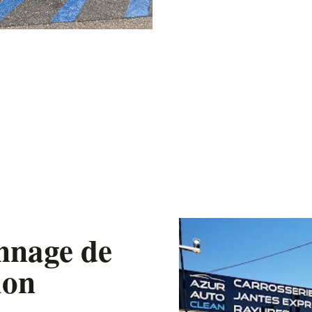
ennage de
ion