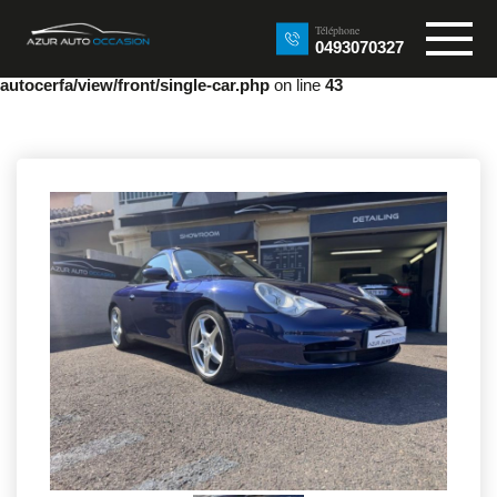
Warning
: Undefined array key "lead_id" in
Téléphone
/home/clients/8d3d46711dd3e484540c33063c9d697d/sites/azur-
0493070327
auto-occasion.fr/wp-content/plugins/stock-car-listing-from-
autocerfa/view/front/single-car.php
on line
43