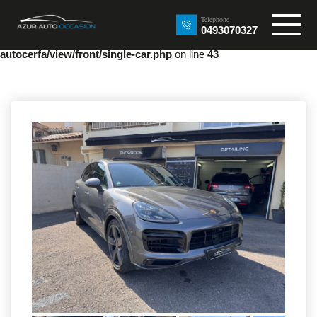
Warning
: Undefined array key "lead_id" in
Téléphone
/home/clients/8d3d46711dd3e484540c33063c9d697d/sites/azur-
0493070327
auto-occasion.fr/wp-content/plugins/stock-car-listing-from-
autocerfa/view/front/single-car.php
on line
43